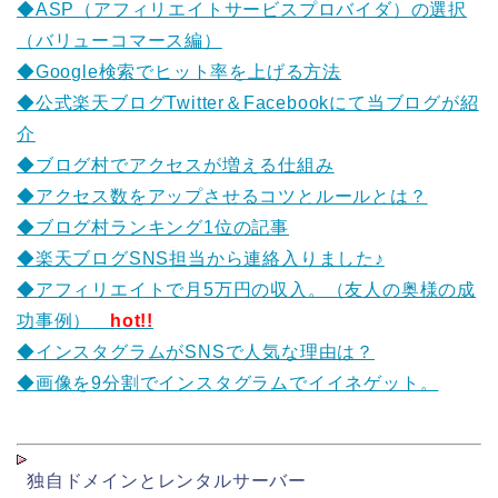
◆ASP（アフィリエイトサービスプロバイダ）の選択
（バリューコマース編）
◆Google検索でヒット率を上げる方法
◆公式楽天ブログTwitter＆Facebookにて当ブログが紹
介
◆ブログ村でアクセスが増える仕組み
◆アクセス数をアップさせるコツとルールとは？
◆ブログ村ランキング1位の記事
◆楽天ブログSNS担当から連絡入りました♪
◆アフィリエイトで月5万円の収入。（友人の奥様の成
功事例）
hot!!
◆インスタグラムがSNSで人気な理由は？
◆画像を9分割でインスタグラムでイイネゲット。
独自ドメインとレンタルサーバー