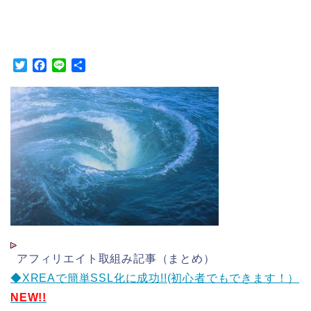
T
F
L
共
w
a
i
有
i
c
n
t
e
e
t
b
e
o
r
o
k
アフィリエイト取組み記事（まとめ）
◆XREAで簡単SSL化に成功!!(初心者でもできます！）
NEW!!