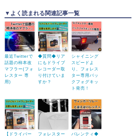
▼よく読まれる関連記事一覧
最近Twitterで
◆質問◆リア
シャイニング
話題の柿本改
にもドライブ
スピードよ
マフラー(フォ
レコーダー取
り、フォレス
レスター 専
り付けていま
ター専用バッ
用)
すか？
クフォグキッ
ト発売！
【ドライバー
フォレスター
バレンティ◆