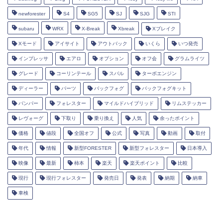
newforester
S4
SG5
SJ
SJG
STI
subaru
WRX
X-Break
Xbreak
Xブレイク
Xモード
アイサイト
アウトバック
いくら
いつ発売
インプレッサ
エアロ
オプション
オフ会
グラムライツ
グレード
コーリンテール
スバル
ターボエンジン
ディーラー
パーツ
バックフォグ
バックフォグキット
バンパー
フォレスター
マイルドハイブリッド
リムステッカー
レヴォーグ
下取り
乗り換え
人気
余ったポイント
価格
値段
全国オフ
公式
写真
動画
取付
年代
情報
新型FORESTER
新型フォレスター
日本導入
映像
最新
柿本
楽天
楽天ポイント
比較
現行
現行フォレスター
発売日
発表
納期
納車
車検