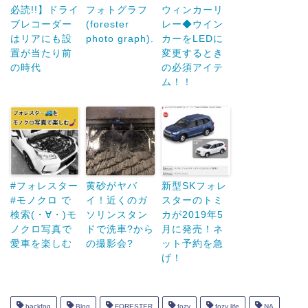
必読!!】ドライ
フォトグラフ
ウィンカーリ
ブレコーダー
(forester
レー◆ウイン
はリアにも設
photo graph).
カーをLEDに
置が当たり前
変更するとき
の時代
の必須アイテ
ム！！
#フォレスター
黄砂がヤバ
新型SKフォレ
#モノクロ で
イ！近くのガ
スターのトミ
検索(・∀・)モ
ソリンスタン
カが2019年5
ノクロ写真で
ドで洗車?から
月に発売！ネ
愛車を楽しむ
の撮影会?
ット予約を急
げ！
backfog
Blog
FORESTER
fozy
fozy life
NA