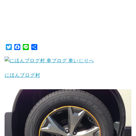
T
F
L
共
w
a
i
有
i
c
n
t
e
e
t
b
にほんブログ村
e
o
r
o
k