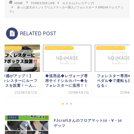
HOME
FORESTER LIFE
カスタム(ドレスアップ)
余った楽天ポイントでリムステッカー購入♫フォレスター X BREAKドレスアッ
プ♫
RELATED POST
タム(ドレスアップ)
カスタム(ドレスアップ)
カスタム(ドレスアップ)
SUV感がアップ！】
◆流用品◆レヴォーグ専
フォレスター専用◆S
Jフォレスターにルーフ
用サイドシルカバー◆を
ペダル◆で運転も楽
ックスを設置！一人...
フォレスターに流用！！
なる♫
2020年3月12日
2018年4月2日
2018年4
FJcraftさんのフロアマット(σ・∀・)σ
ゲッツ