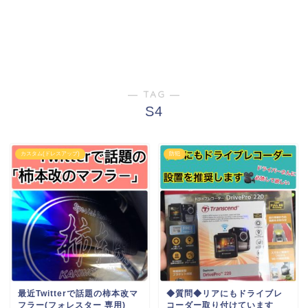
― TAG ―
S4
カスタム(ドレスアップ)
防犯
最近Twitterで話題の柿本改マ
◆質問◆リアにもドライブレ
フラー(フォレスター 専用)
コーダー取り付けています