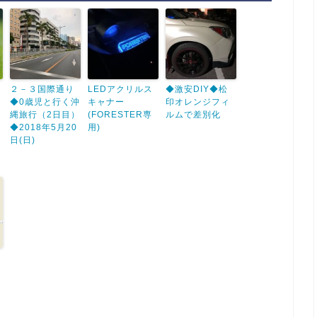
２－３国際通り
LEDアクリルス
◆激安DIY◆松
◆0歳児と行く沖
キャナー
印オレンジフィ
縄旅行（2日目）
(FORESTER専
ルムで差別化
◆2018年5月20
用)
日(日)