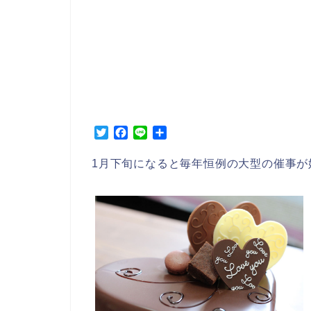
T
F
L
共
w
a
i
有
i
c
n
1月下旬になると毎年恒例の大型の催事が
t
e
e
t
b
e
o
r
o
k