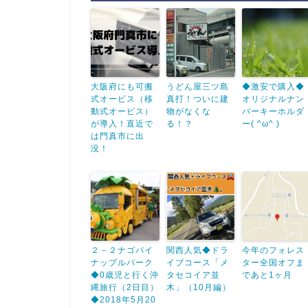
大阪府にも可搬
うどん屋三ツ島
◆激安で購入◆
式オービス（移
真打！ついに建
オリジナルナン
動式オービス）
物がなくな
バーキーホルダ
が導入！直近で
る！？
ー( ^ω^ )
は門真市に出
没！
２－２ナゴパイ
関西人気◆ドラ
今年のフォレス
ナップルパーク
イブコース「メ
ター全国オフま
◆0歳児と行く沖
タセコイア並
であと1ヶ月
縄旅行（2日目）
木」（10月編）
◆2018年5月20