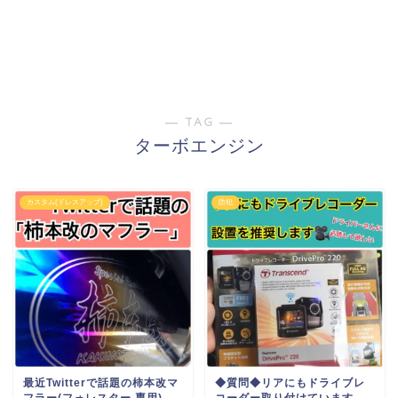
― TAG ―
ターボエンジン
カスタム(ドレスアップ)
防犯
最近Twitterで話題の柿本改マ
◆質問◆リアにもドライブレ
フラー(フォレスター 専用)
コーダー取り付けています