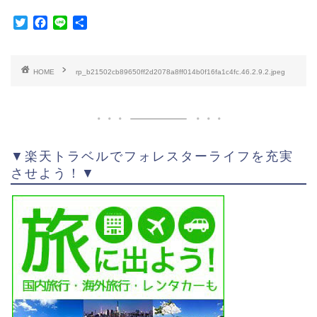
T
F
L
共
w
a
i
有
i
c
n
t
e
e
HOME
rp_b21502cb89650ff2d2078a8ff014b0f16fa1c4fc.46.2.9.2.jpeg
t
b
e
o
r
o
k
▼楽天トラベルでフォレスターライフを充実
させよう！▼