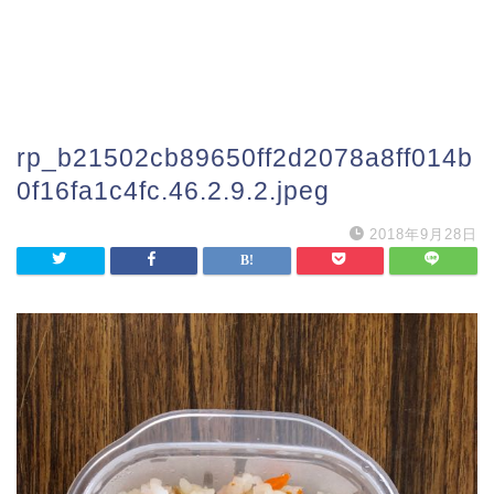
rp_b21502cb89650ff2d2078a8ff014b
0f16fa1c4fc.46.2.9.2.jpeg
2018年9月28日