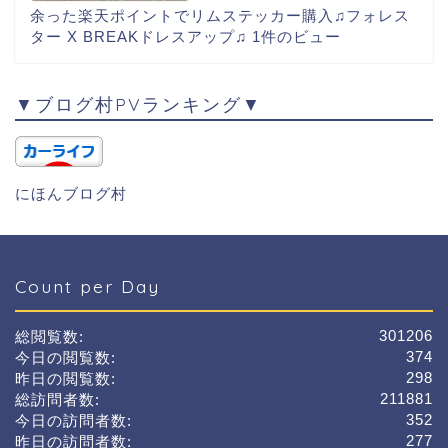
余った楽天ポイントでリムステッカー購入♫フォレス
ター X BREAKドレスアップ♫
1件のビュー
▼ブログ村PVランキング▼
にほんブログ村
Count per Day
301206
総閲覧数:
374
今日の閲覧数:
298
昨日の閲覧数:
211881
総訪問者数:
352
今日の訪問者数:
277
昨日の訪問者数: