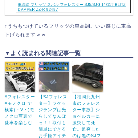
車高調 ブリッツ スバル フォレスター SJ5/SJG 14/11? BLITZ
DAMPER ZZ-R 92497
↑うちもつけているブリッツの車高調。いい感じに車高
下げられますｗｗ
▼よく読まれる関連記事一覧
#フォレスター
【SJフォレス
【福岡北九州
#モノクロ で
ター】ラゲッ
市のフォレス
検索(・∀・)モ
ジランプは光
ター事故】シ
ノクロ写真で
らしてなんぼ
ョベルカーに
愛車を楽しむ
っ！！取付も
激突して死
簡単にできる
亡。追突した
お手軽アイテ
のは黒のSJフ