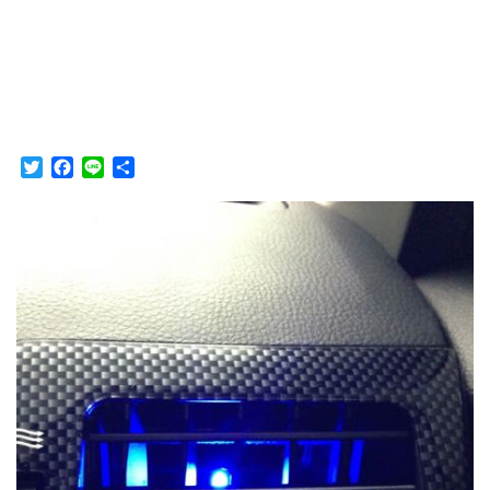
T
F
L
共
w
a
i
有
i
c
n
t
e
e
t
b
e
o
r
o
k