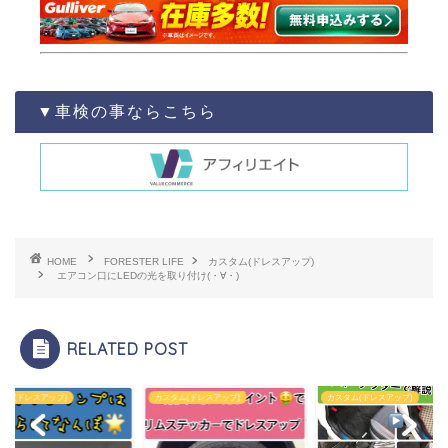
▼車検の事ならこちら
HOME
FORESTER LIFE
カスタム(ドレスアップ)
エアコン口にLEDの光を取り付け(・∀・)
RELATED POST
タム(ドレスアップ)
カスタム(ドレスアップ)
カスタム(ドレスアップ)