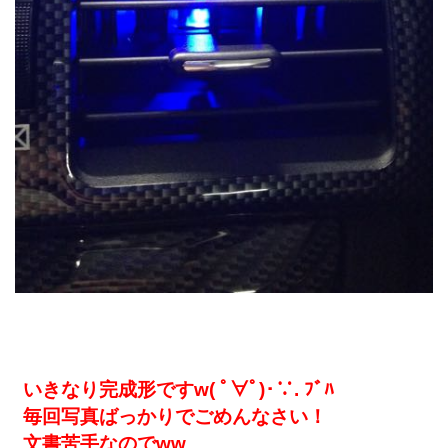
いきなり完成形ですw( ﾟ∀ﾟ)･∵. ﾌﾞﾊ
毎回写真ばっかりでごめんなさい！
文書苦手なのでww