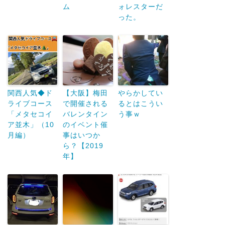
ム
ォレスターだ
った。
関西人気◆ド
【大阪】梅田
やらかしてい
ライブコース
で開催される
るとはこうい
「メタセコイ
バレンタイン
う事ｗ
ア並木」（10
のイベント催
月編）
事はいつか
ら？【2019
年】