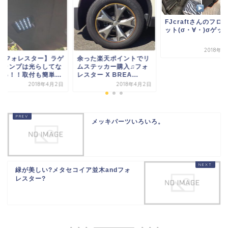
FJcraftさんのフロアマ
ット(σ・∀・)σゲッツ
2018年4月2日
った楽天ポイントでリ
【SJフォレスター】
ステッカー購入♫フォ
ッジランプは光らし
ター X BREA...
んぼっ！！取付も簡単.
2018年4月2日
2018年4
メッキパーツいろいろ。
緑が美しい?メタセコイア並木andフォ
レスター?