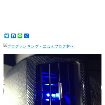
T
F
L
共
w
a
i
有
i
c
n
t
e
e
t
b
e
o
r
o
k