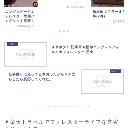
2018年4月6日
柿本改マフラーまとめ記
シャイニングスピー
事(2件)
り、フォレスター専
ックフォグキット発
2018年9月23日
2018年
★車ネタ30記事目★松印エンブレムフィ
ルム★フォレスター 用★
仕事帰りに光ってる車おったからリア光
らしたら反応してくれた。
▼楽天トラベルでフォレスターライフを充実