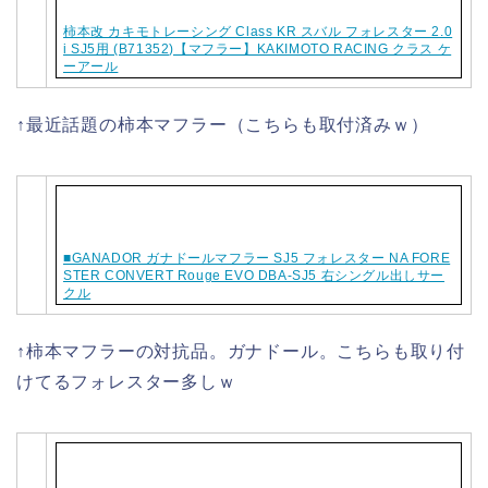
柿本改 カキモトレーシング Class KR スバル フォレスター 2.0
i SJ5用 (B71352)【マフラー】KAKIMOTO RACING クラス ケ
ーアール
↑最近話題の柿本マフラー（こちらも取付済みｗ）
■GANADOR ガナドールマフラー SJ5 フォレスター NA FORE
STER CONVERT Rouge EVO DBA-SJ5 右シングル出しサー
クル
↑柿本マフラーの対抗品。ガナドール。こちらも取り付
けてるフォレスター多しｗ