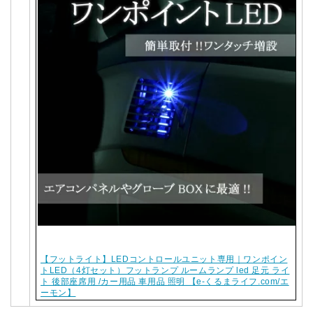
【フットライト】LEDコントロールユニット専用｜ワンポイン
トLED（4灯セット）フットランプ ルームランプ led 足元 ライ
ト 後部座席用 /カー用品 車用品 照明 【e-くるまライフ.com/エ
ーモン】