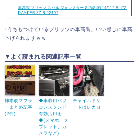
車高調 ブリッツ スバル フォレスター SJ5/SJG 14/11? BLITZ
DAMPER ZZ-R 92497
↑うちもつけているブリッツの車高調。いい感じに車高
下げられますｗｗ
▼よく読まれる関連記事一覧
柿本改マフラ
◆車載用パソ
チャイルドシ
ーまとめ記事
コンスタンド
ートはレカロ
(2件)
有効活用術
◆(スマホ、タ
ブレット、カ
メラなど)