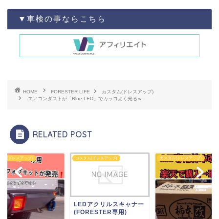
▼車検の事ならこちら
HOME
FORESTER LIFE
カスタム(ドレスアップ)
エアコンダストが「Blue LED」でカッコよく光るｗ
RELATED POST
タム(ドレスアップ)
カスタム(ドレスアップ)
カスタム(ドレスアップ)
EDアクリルスキャナー
ORESTER専用)