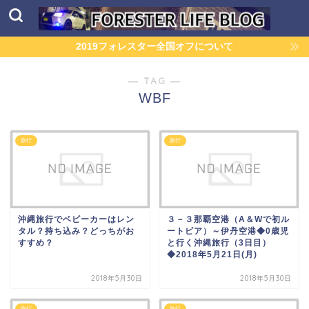
2019フォレスター全国オフについて
― TAG ―
WBF
旅行
旅行
沖縄旅行でベビーカーはレン
​​​​​​​​​３－３那覇空港（A＆Wで初ル
タル？持ち込み？どっちがお
ートビア）～伊丹空港◆0歳児
すすめ？
と行く沖縄旅行（3日目）
◆2018年5月21日(月)
2018年5月30日
2018年5月30日
旅行
旅行