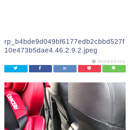
rp_b4bde9d049bf6177edb2cbbd527f
10e473b5dae4.46.2.9.2.jpeg
2018年9月24日