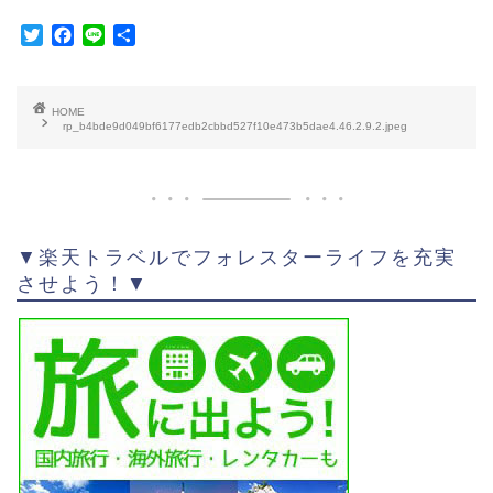
T
F
L
共
w
a
i
有
i
c
n
t
e
e
HOME
t
b
rp_b4bde9d049bf6177edb2cbbd527f10e473b5dae4.46.2.9.2.jpeg
e
o
r
o
k
▼楽天トラベルでフォレスターライフを充実
させよう！▼