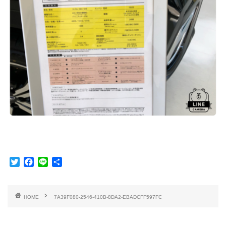
T
F
L
共
w
a
i
有
i
c
n
t
e
e
HOME
7A39F080-2546-410B-8DA2-EBADCFF597FC
t
b
e
o
r
o