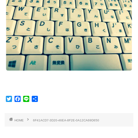
T
F
L
共
w
a
i
有
i
c
n
t
e
e
HOME
6F41ACD7-3D20-46EA-8F2E-0A12CA69D650
t
b
e
o
r
o