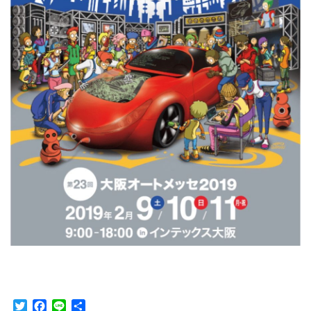
T
F
L
共