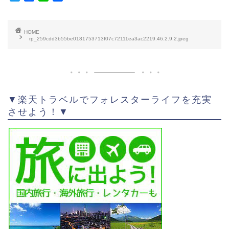
w
a
i
有
i
c
n
t
e
e
HOME
t
b
rp_259cdd3b55be0181753713f07c72111ea3ac2219.46.2.9.2.jpeg
e
o
r
o
k
▼楽天トラベルでフォレスターライフを充実
させよう！▼