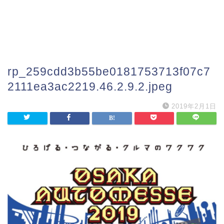
rp_259cdd3b55be0181753713f07c7
2111ea3ac2219.46.2.9.2.jpeg
2019年2月1日