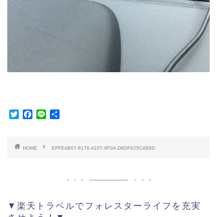
T
F
L
共
w
a
i
有
i
c
n
t
e
e
HOME
EFFE4B07-8176-4107-9F0A-D8DF625C4B8D
t
b
e
o
r
o
k
▼楽天トラベルでフォレスターライフを充実